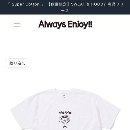
「 Super Cotton 」 【数量限定】SWEAT & HOODY 商品リリ
ース
絞り込む