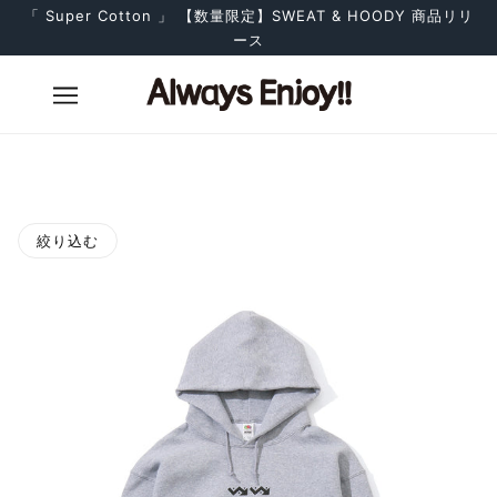
「 Super Cotton 」 【数量限定】SWEAT & HOODY 商品リリ
ース
絞り込む